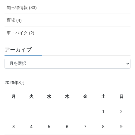
知っ得情報 (33)
育児 (4)
車・バイク (2)
アーカイブ
ア
ー
カ
イ
2026年8月
ブ
月
火
水
木
金
土
日
1
2
3
4
5
6
7
8
9