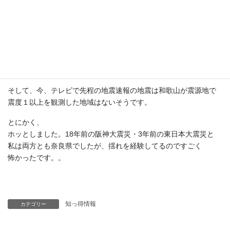
テレビの情報を聞いてました。私の心臓はドキドキで泣きそうで
した。
やはり、こう言う時にパッと浮かぶ顔はダンナで‥一緒に居て欲
しいと
強く思いました。普段は、こんな気持ちになった事もないの
に…。
そして、今、テレビで先程の地震速報の地震は和歌山が震源地で
震度１以上を観測した地域はないそうです。
とにかく、
ホッとしました。18年前の阪神大震災・3年前の東日本大震災と
私は両方とも奈良県でしたが、揺れを経験してるのですごく
怖かったです。。
知っ得情報
カテゴリー